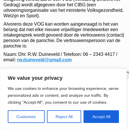
Gedrag) wordt afgegeven door het CIBG
(een
uitvoeringsorganisatie van het ministerie Volksgezondheid,
Welzijn en Sport).
Alvorens deze VOG kan worden aangevraagd is het van
belang dat met elke nieuwe vrijwilliger /medewerker een
intakegesprek wordt gevoerd door de vertrouwens (contact)
persoon van de parochie. De vertrouwenspersoon van de
parochie is:
Naam: Dhr. R.W. Duineveld / Telefoon: 06 – 2343 4417 /
email:
rw.duineveld@gmail.com
© 2026 -
R.K. Parochie H. Maria Sterre der Zee
We value your privacy
We use cookies to enhance your browsing experience, serve
personalized ads or content, and analyze our traffic. By
clicking "Accept All", you consent to our use of cookies.
Customize
Reject All
Accept All