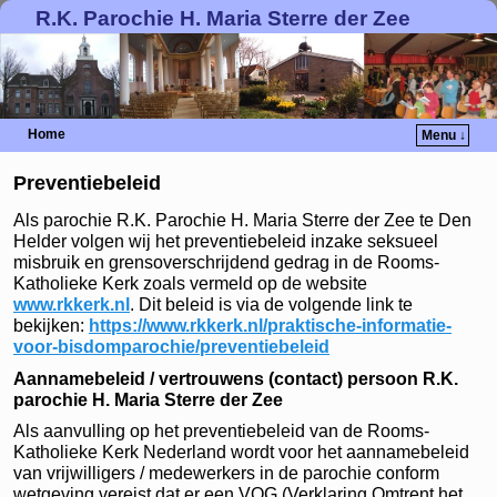
R.K. Parochie H. Maria Sterre der Zee
Home
Menu ↓
Preventiebeleid
Als parochie R.K. Parochie H. Maria Sterre der Zee te Den
Helder volgen wij het preventiebeleid inzake seksueel
misbruik en grens­over­schrij­dend gedrag in de Rooms-
Katholieke Kerk zoals vermeld op de website
www.rkkerk.nl
. Dit beleid is via de volgende link te
bekijken:
https://www.rkkerk.nl/praktische-informatie-
voor-bisdom­parochie/preventiebeleid
Aannamebeleid / vertrouwens (contact) persoon R.K.
parochie H. Maria Sterre der Zee
Als aanvulling op het preventiebeleid van de Rooms-
Katholieke Kerk Nederland wordt voor het aannamebeleid
van vrijwilligers / medewerkers in de parochie conform
wetgeving vereist dat er een VOG (Verklaring Omtrent het