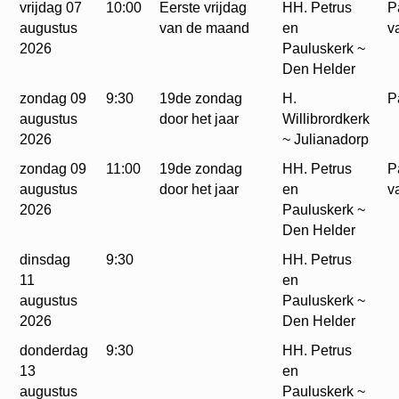
vrijdag 07
10:00
Eerste vrijdag
HH. Petrus
P
augustus
van de maand
en
v
2026
Pauluskerk ~
Den Helder
zondag 09
9:30
19de zondag
H.
P
augustus
door het jaar
Willibrordkerk
2026
~ Julianadorp
zondag 09
11:00
19de zondag
HH. Petrus
P
augustus
door het jaar
en
v
2026
Pauluskerk ~
Den Helder
dinsdag
9:30
HH. Petrus
11
en
augustus
Pauluskerk ~
2026
Den Helder
donderdag
9:30
HH. Petrus
13
en
augustus
Pauluskerk ~