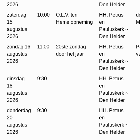
2026
Den Helder
zaterdag
10:00
O.L.V. ten
HH. Petrus
d
15
Hemelopneming
en
M
augustus
Pauluskerk ~
2026
Den Helder
zondag 16
11:00
20ste zondag
HH. Petrus
P
augustus
door het jaar
en
v
2026
Pauluskerk ~
Den Helder
dinsdag
9:30
HH. Petrus
18
en
augustus
Pauluskerk ~
2026
Den Helder
donderdag
9:30
HH. Petrus
20
en
augustus
Pauluskerk ~
2026
Den Helder