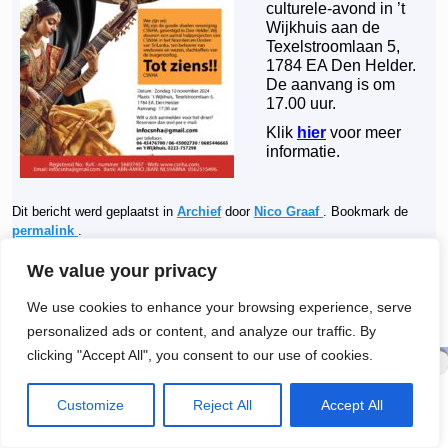
culturele-avond in ’t
Wijkhuis aan de
Texelstroomlaan 5,
1784 EA Den Helder.
De aanvang is om
17.00 uur.
Klik
hier
voor meer
informatie.
Dit bericht werd geplaatst in
Archief
door
Nico Graaf
. Bookmark de
permalink
.
←
3 november: Allerzielen-
Lourdesreizen in 2025 met de
Berichtnavigatie
We value your privacy
concert met muziek van Fauré
Lourdesactie Alkmaar
→
en Puccini
We use cookies to enhance your browsing experience, serve
personalized ads or content, and analyze our traffic. By
clicking "Accept All", you consent to our use of cookies.
© 2026 -
R.K. Parochie H. Maria Sterre der Zee
Customize
Reject All
Accept All