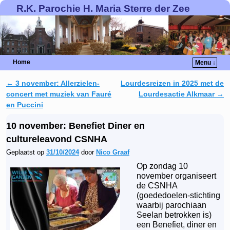
R.K. Parochie H. Maria Sterre der Zee
Home
Menu ↓
←
3 november: Allerzielen-
Lourdesreizen in 2025 met de
Berichtnavigatie
concert met muziek van Fauré
Lourdesactie Alkmaar
→
en Puccini
10 november: Benefiet Diner en
cultureleavond CSNHA
Geplaatst op
31/10/2024
door
Nico Graaf
Op zondag 10
november organiseert
de CSNHA
(goededoelen-stichting
waarbij parochiaan
Seelan betrokken is)
een Benefiet, diner en