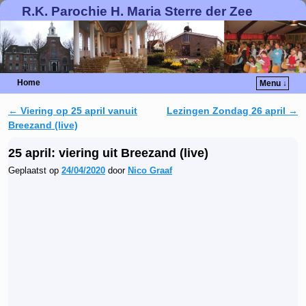
R.K. Parochie H. Maria Sterre der Zee
Home
Menu ↓
←
Viering op 25 april vanuit
Lezingen Zondag 26 april
→
Berichtnavigatie
Breezand (live)
25 april: viering uit Breezand (live)
Geplaatst op
24/04/2020
door
Nico Graaf