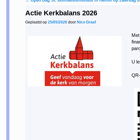
←
Open Dag St. Bonifatiusinstituut in Heiloo op zaterdag 2
Berichtnavigatie
Actie Kerkbalans 2026
Geplaatst op
25/05/2026
door
Nico Graaf
Met 
fina
paro
U le
QR-