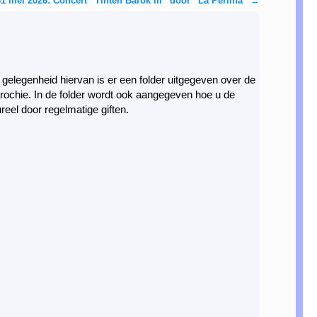
1 mei 2026: Concert “Tinten Barok III” door “La Perlina”
→
gelegenheid hiervan is er een folder uitgegeven over de
arochie. In de folder wordt ook aangegeven hoe u de
reel door regelmatige giften.