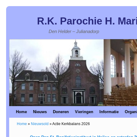
R.K. Parochie H. Mar
Den Helder – Julianadorp
Home
Spring naar de primaire inhoud
Spring naar de secundaire inhoud
Nieuws
Doneren
Vieringen
Informatie
Organi
Home
»
Nieuwsold
»
Actie Kerkbalans 2026