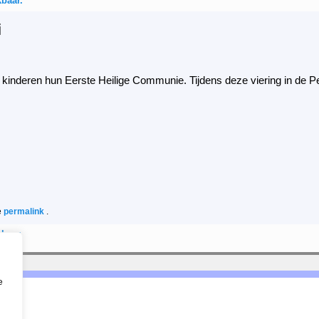
baar.
i
inderen hun Eerste Heilige Communie. Tijdens deze viering in de Pe
e
permalink
.
baar.
e