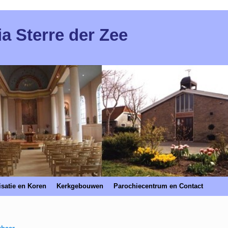
ia Sterre der Zee
satie en Koren
Kerkgebouwen
Parochiecentrum en Contact