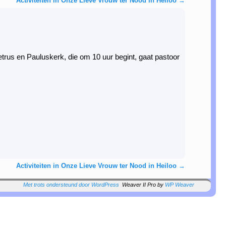
Activiteiten in Onze Lieve Vrouw ter Nood in Heiloo
→
trus en Pauluskerk, die om 10 uur begint, gaat pastoor
Activiteiten in Onze Lieve Vrouw ter Nood in Heiloo
→
Met trots ondersteund door WordPress
Weaver II Pro by
WP Weaver