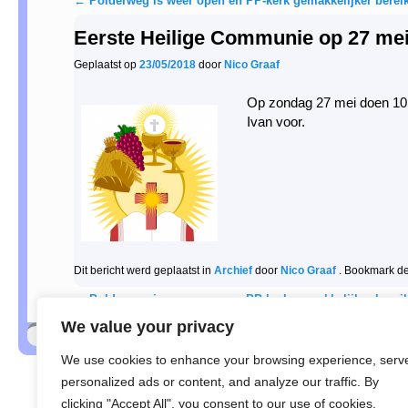
←
Polderweg is weer open en PP-kerk gemakkelijker bereik
Berichtnavigatie
Eerste Heilige Communie op 27 me
Geplaatst op
23/05/2018
door
Nico Graaf
Op zondag 27 mei doen 10 k
Ivan voor.
Dit bericht werd geplaatst in
Archief
door
Nico Graaf
. Bookmark d
←
Polderweg is weer open en PP-kerk gemakkelijker bereik
Berichtnavigatie
We value your privacy
© 2026 -
R.K. Parochie H. Maria Sterre der Zee
We use cookies to enhance your browsing experience, serv
personalized ads or content, and analyze our traffic. By
clicking "Accept All", you consent to our use of cookies.