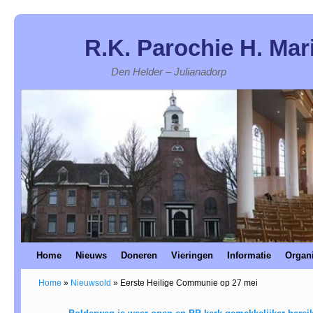
R.K. Parochie H. Mar
Den Helder – Julianadorp
Home
Spring naar de primaire inhoud
Spring naar de secundaire inhoud
Nieuws
Doneren
Vieringen
Informatie
Organi
Home
»
Nieuwsold
»
Eerste Heilige Communie op 27 mei