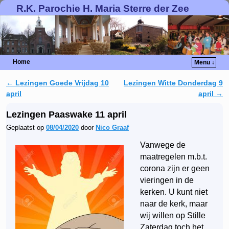
R.K. Parochie H. Maria Sterre der Zee
Home
Menu ↓
←
Lezingen Goede Vrijdag 10
Lezingen Witte Donderdag 9
Berichtnavigatie
april
april
→
Lezingen Paaswake 11 april
Geplaatst op
08/04/2020
door
Nico Graaf
Vanwege de
maatregelen m.b.t.
corona zijn er geen
vieringen in de
kerken. U kunt niet
naar de kerk, maar
wij willen op Stille
Zaterdag toch het