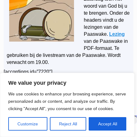
woord van God bij u
te brengen. Onder de
headers vindt u de
lezingen van de
Paaswake.
Lezing
van de Paaswake in
PDF-formaat.
Te
gebruiken bij de livestream van de Paaswake. Wordt
verwacht om 19.00.
[accordions id=”7220″]
Dit bericht werd geplaatst in
Archief
door
Nico Graaf
. Bookmark de
We value your privacy
permalink
.
We use cookies to enhance your browsing experience, serve
←
Lezingen Goede Vrijdag 10
Lezingen Witte Donderdag 9
Berichtnavigatie
personalized ads or content, and analyze our traffic. By
april
april
→
clicking "Accept All", you consent to our use of cookies.
© 2026 -
R.K. Parochie H. Maria Sterre der Zee
Customize
Reject All
Accept All