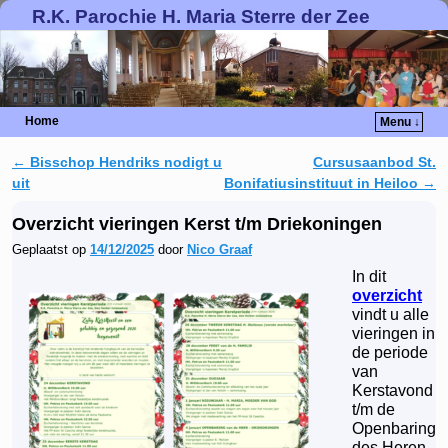
R.K. Parochie H. Maria Sterre der Zee
Home
Menu ↓
←
Bisschop Hendriks nodigt u
Cursusaanbod St.
Berichtnavigatie
uit
Bonifatiusinstituut in Heiloo
→
Overzicht vieringen Kerst t/m Driekoningen
Geplaatst op
14/12/2025
door
Nico Graaf
In dit
overzicht
vindt u alle
vieringen in
de periode
van
Kerstavond
t/m de
Openbaring
des Heren