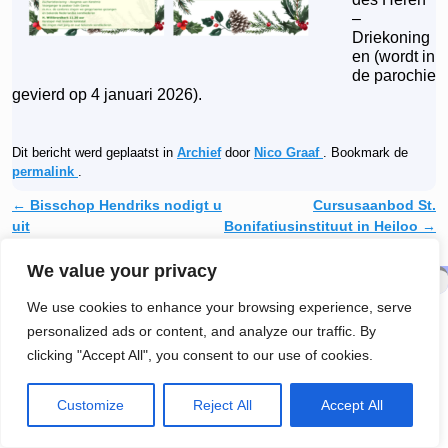
–
Driekoning
en (wordt in
de parochie
gevierd op 4 januari 2026).
Dit bericht werd geplaatst in
Archief
door
Nico Graaf
. Bookmark de
permalink
.
←
Bisschop Hendriks nodigt u
Cursusaanbod St.
Berichtnavigatie
uit
Bonifatiusinstituut in Heiloo
→
We value your privacy
© 2026 -
R.K. Parochie H. Maria Sterre der Zee
We use cookies to enhance your browsing experience, serve
personalized ads or content, and analyze our traffic. By
clicking "Accept All", you consent to our use of cookies.
Customize
Reject All
Accept All