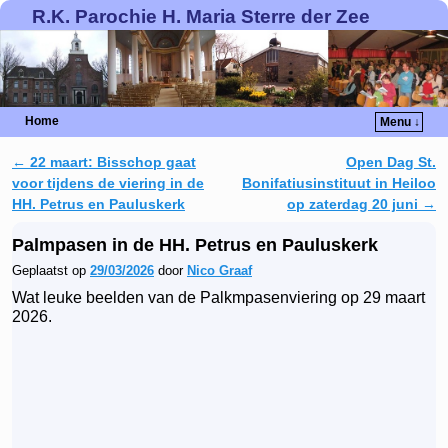
R.K. Parochie H. Maria Sterre der Zee
Home
Menu ↓
←
22 maart: Bisschop gaat
Open Dag St.
Berichtnavigatie
voor tijdens de viering in de
Bonifatiusinstituut in Heiloo
HH. Petrus en Pauluskerk
op zaterdag 20 juni
→
Palmpasen in de HH. Petrus en Pauluskerk
Geplaatst op
29/03/2026
door
Nico Graaf
Wat leuke beelden van de Palkmpasenviering op 29 maart
2026.