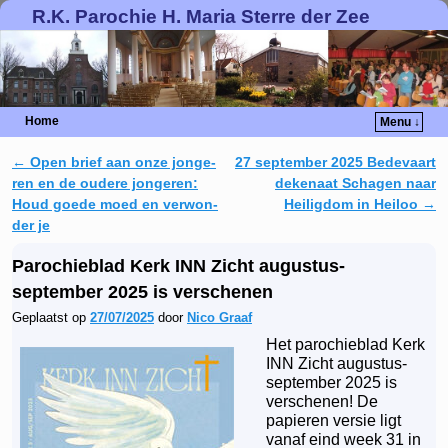
R.K. Parochie H. Maria Sterre der Zee
Home
Menu ↓
←
Open brief aan onze jon­ge­
27 september 2025 Bedevaart
Berichtnavigatie
ren en de oudere jongeren:
dekenaat Schagen naar
Houd goede moed en ver­won­
Heiligdom in Heiloo
→
der je
Parochieblad Kerk INN Zicht augustus-
september 2025 is verschenen
Geplaatst op
27/07/2025
door
Nico Graaf
Het parochieblad Kerk
INN Zicht augustus-
september 2025 is
verschenen! De
papieren versie ligt
vanaf eind week 31 in