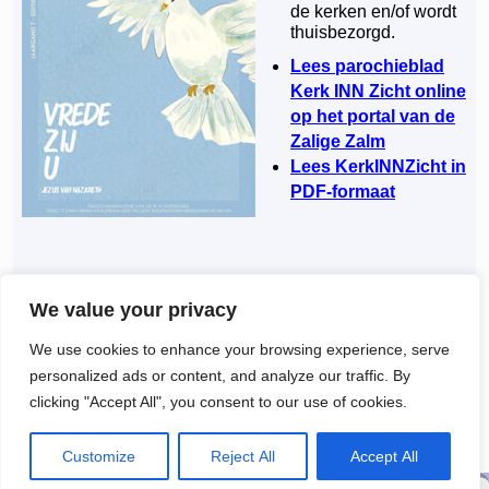
de kerken en/of wordt
thuisbezorgd.
Lees parochieblad
Kerk INN Zicht online
op het portal van de
Zalige Zalm
Lees KerkINNZicht in
PDF-formaat
Dit bericht werd geplaatst in
Archief
door
Nico Graaf
. Bookmark de
We value your privacy
permalink
.
We use cookies to enhance your browsing experience, serve
←
Open brief aan onze jon­ge­
27 september 2025 Bedevaart
Berichtnavigatie
personalized ads or content, and analyze our traffic. By
ren en de oudere jongeren:
dekenaat Schagen naar
clicking "Accept All", you consent to our use of cookies.
Houd goede moed en ver­won­
Heiligdom in Heiloo
→
der je
Customize
Reject All
Accept All
© 2026 -
R.K. Parochie H. Maria Sterre der Zee