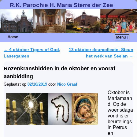
R.K. Parochie H. Maria Sterre der Zee
Home
Menu ↓
←
4 oktober Tigers of God,
13 oktober deurcollecte: Steun
Berichtnavigatie
Lasergamen
het werk van Seelan
→
Rozenkransbidden in de oktober en vooraf
aanbidding
Geplaatst op
02/10/2019
door
Nico Graaf
Oktober is
Mariamaan
d. Op de
woensdaga
vond is er
beurtelings
in Petrus
en