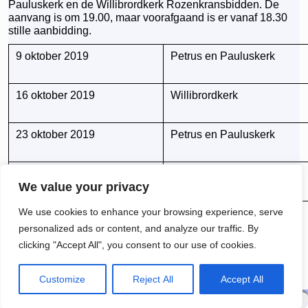
Pauluskerk en de Willibrordkerk Rozenkransbidden. De
aanvang is om 19.00, maar voorafgaand is er vanaf 18.30
stille aanbidding.
9 oktober 2019
Petrus en Pauluskerk
16 oktober 2019
Willibrordkerk
23 oktober 2019
Petrus en Pauluskerk
30 oktober 2019
Willibrordkerk
We value your privacy
We use cookies to enhance your browsing experience, serve
Dit bericht werd geplaatst in
Uncategorized
door
Nico Graaf
. Bookmark
de
permalink
.
personalized ads or content, and analyze our traffic. By
clicking "Accept All", you consent to our use of cookies.
←
4 oktober Tigers of God,
13 oktober deurcollecte: Steun
Berichtnavigatie
Lasergamen
het werk van Seelan
→
Customize
Reject All
Accept All
© 2026 -
R.K. Parochie H. Maria Sterre der Zee