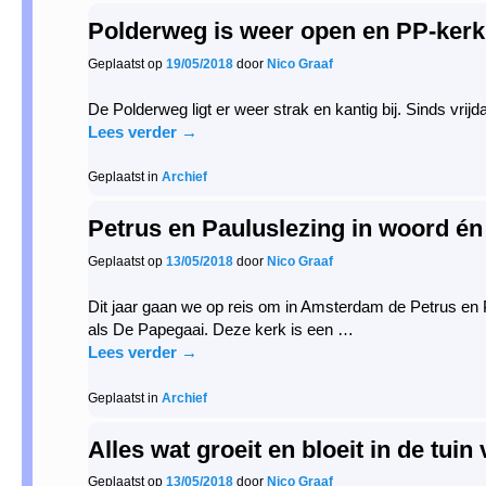
Polderweg is weer open en PP-kerk
Geplaatst op
19/05/2018
door
Nico Graaf
De Polderweg ligt er weer strak en kantig bij. Sinds vri
Lees verder
→
Geplaatst in
Archief
Petrus en Pauluslezing in woord én
Geplaatst op
13/05/2018
door
Nico Graaf
Dit jaar gaan we op reis om in Amsterdam de Petrus en 
als De Papegaai. Deze kerk is een …
Lees verder
→
Geplaatst in
Archief
Alles wat groeit en bloeit in de tuin
Geplaatst op
13/05/2018
door
Nico Graaf