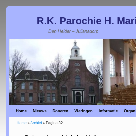
R.K. Parochie H. Mar
Den Helder – Julianadorp
Home
Spring naar de primaire inhoud
Spring naar de secundaire inhoud
Nieuws
Doneren
Vieringen
Informatie
Organi
Home
»
Archief
»
Pagina 32