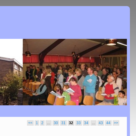
<<
1
2
…
30
31
32
33
34
…
43
44
>>