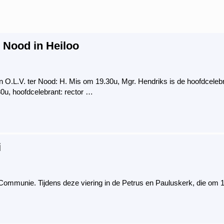
r Nood in Heiloo
O.L.V. ter Nood: H. Mis om 19.30u, Mgr. Hendriks is de hoofdcelebran
0u, hoofdcelebrant: rector …
i
ommunie. Tijdens deze viering in de Petrus en Pauluskerk, die om 10