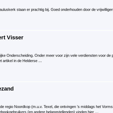
auluskerk staan er prachtig bij. Goed onderhouden door de vrijwillige
rt Visser
klijke Onderscheiding. Onder meer voor zijn vele verdiensten voor de 
et artikel in de Helderse …
eezand
e regio Noordkop (m.u.v. Texel, die ontvingen ’s middags het Vormsel)
ebookgebruikers (en andere belangstellenden) vinden hier …