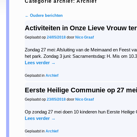
Categorie archief:
Archief
←
Oudere berichten
Berichtnavigatie
Activiteiten in Onze Lieve Vrouw te
Geplaatst op
24/05/2018
door
Nico Graaf
Zondag 27 mei: Afsluiting van de Meimaand en Feest van 
het park. Zondag 3 juni: Sacramentsdag: H. Mis om 10.3
Lees verder
→
Geplaatst in
Archief
Eerste Heilige Communie op 27 me
Geplaatst op
23/05/2018
door
Nico Graaf
Op zondag 27 mei doen 10 kinderen hun Eerste Heilige C
Lees verder
→
Geplaatst in
Archief