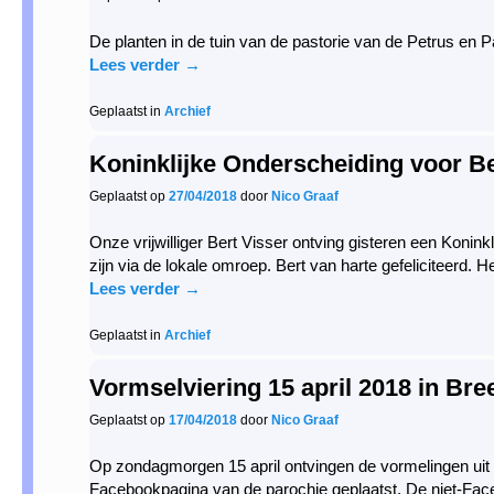
De planten in de tuin van de pastorie van de Petrus en P
Lees verder
→
Geplaatst in
Archief
Koninklijke Onderscheiding voor Be
Geplaatst op
27/04/2018
door
Nico Graaf
Onze vrijwilliger Bert Visser ontving gisteren een Konin
zijn via de lokale omroep. Bert van harte gefeliciteerd. H
Lees verder
→
Geplaatst in
Archief
Vormselviering 15 april 2018 in Br
Geplaatst op
17/04/2018
door
Nico Graaf
Op zondagmorgen 15 april ontvingen de vormelingen uit d
Facebookpagina van de parochie geplaatst. De niet-Fac