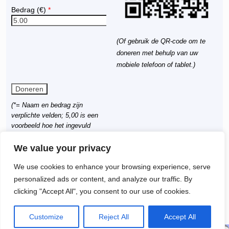
Bedrag (
€
)
*
(Of gebruik de QR-code om te
doneren met behulp van uw
mobiele telefoon of tablet.)
(*= Naam en bedrag zijn
verplichte velden; 5,00 is een
voorbeeld hoe het ingevuld
moet worden)
We value your privacy
Dit bericht werd geplaatst in
Uncategorized
door
Nico Graaf
. Bookmark
de
permalink
.
We use cookies to enhance your browsing experience, serve
personalized ads or content, and analyze our traffic. By
←
PP-kerk open voor bezoek
Kerkbalans 2022
→
Berichtnavigatie
clicking "Accept All", you consent to our use of cookies.
aan de Kerststal op 24, 25 en
26 december
Customize
Reject All
Accept All