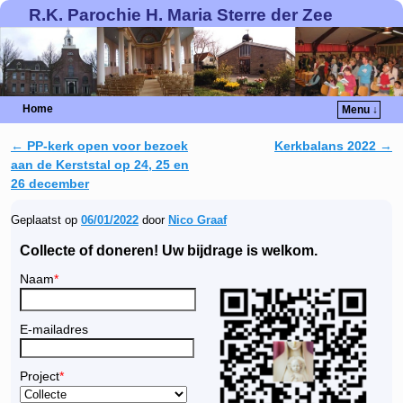
R.K. Parochie H. Maria Sterre der Zee
Home
Menu ↓
←
PP-kerk open voor bezoek
Kerkbalans 2022
→
Berichtnavigatie
aan de Kerststal op 24, 25 en
26 december
Geplaatst op
06/01/2022
door
Nico Graaf
Collecte of doneren! Uw bijdrage is welkom.
Naam
*
E-mailadres
Project
*